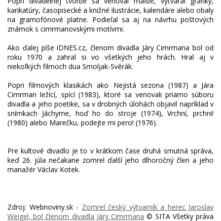
Popri divadelnej tvorbe sa venoval maľbe, vytváral grafiky,
karikatúry, časopisecké a knižné ilustrácie, kalendáre alebo obaly
na gramofónové platne. Podieľal sa aj na návrhu poštových
známok s cimrmanovskými motívmi.
Ako ďalej píše iDNES.cz, členom divadla Járy Cimrmana bol od
roku 1970 a zahral si vo všetkých jeho hrách. Hral aj v
niekoľkých filmoch dua Smoljak-Svěrák.
Popri filmových klasikách ako Nejistá sezona (1987) a Jára
Cimrman ležící, spící (1983), ktoré sa venovali priamo súboru
divadla a jeho poetike, sa v drobných úlohách objavil napríklad v
snímkach Jáchyme, hoď ho do stroje (1974), Vrchní, prchni!
(1980) alebo Marečku, podejte mi pero! (1976).
Pre kultové divadlo je to v krátkom čase druhá smutná správa,
keď 26. júla nečakane zomrel ďalší jeho dlhoročný člen a jeho
Zdroj: Webnoviny.sk -
Zomrel český výtvarník a herec Jaroslav
Weigel, bol členom divadla Járy Cimrmana
© SITA Všetky práva