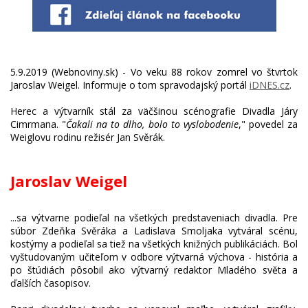
5.9.2019 (Webnoviny.sk) - Vo veku 88 rokov zomrel vo štvrtok
Jaroslav Weigel. Informuje o tom spravodajský portál
iDNES.cz
.
Herec a výtvarník stál za väčšinou scénografie Divadla Járy
Cimrmana. "
Čakali na to dlho, bolo to vyslobodenie
," povedel za
Jaroslav Weigel
...sa výtvarne podieľal na všetkých predstaveniach divadla. Pre
súbor Zdeňka Svěráka a Ladislava Smoljaka vytváral scénu,
kostýmy a podieľal sa tiež na všetkých knižných publikáciách. Bol
vyštudovaným učiteľom v odbore výtvarná výchova - história a
po štúdiách pôsobil ako výtvarný redaktor Mladého světa a
ďalších časopisov.