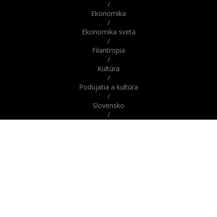
/
Ekonomika
/
Ekonomika sveta
/
Filantropia
/
Kultúra
/
Podujatia a kultúra
/
Slovensko
/
Správy
/
Správy z domova / zo Slovenska
/
Správy zo sveta / zahraničia
/
Svet
/
Šport
/
Veda a technika