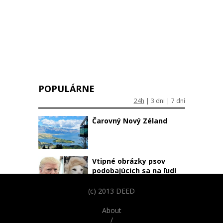
POPULÁRNE
24h
|
3 dni
|
7 dní
Čarovný Nový Zéland
Vtipné obrázky psov
podobajúcich sa na ľudí
(c) 2013 DEED
Minimalistické tetovania:
About
Umelecké diela na pár
/
centimetroch