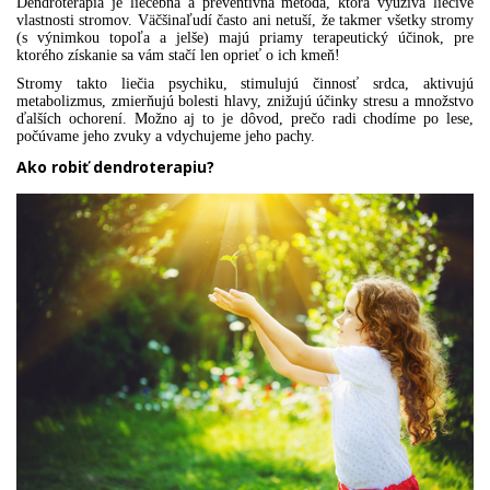
Dendroterapia je liečebná a preventívna metóda, ktorá využíva liečivé
vlastnosti stromov. Väčšina
ľudí
často
ani netuší, že takmer všetky stromy
(s výnimkou topoľa a jelše) majú priamy terapeutický účinok,
pre
ktorého získanie
sa vám stačí len oprieť o
ich
kmeň!
Stromy takto liečia psychiku, stimulujú činnosť srdca, aktivujú
metabolizmus, zmierňujú bolesti hlavy, znižujú účinky stresu a množstvo
ďalších ochorení. Možno
aj
to
je
dôvod, prečo radi chodíme po lese,
počúvame jeho zvuky a vdychujeme jeho pachy.
Ako robiť dendroterapiu?