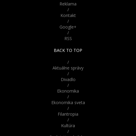
Reklama
/
Parížske katakomby
Kontakt
skrývajú desivú históriu.
/
Odvážili by ste sa do nich
Google+
vstúpiť?
/
RSS
Nebudete veriť že nie sú
živé! Tieto bábiky z Ruska
BACK TO TOP
vyzerajú až šokujúco
reálne
/
Aktuálne správy
/
Divadlo
/
Ekonomika
/
Ekonomika sveta
/
Filantropia
/
Kultúra
/