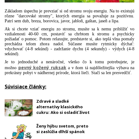
Základom úspechu je prevziať si od stromu svoju energiu. Na to existujú
rôzne
"
darcovské stromy
", ktorých
energia sa považuje za pozitívnu.
Patrí sem dub, breza, borovica, javor, jabloň, gaštan, jaseň a lipa.
Ak si chcete vziať energiu zo stromu, musíte sa k nemu priblížiť vo
vzdialenosti 40-60 cm, postaviť sa chrbtom k stromu a psychicky
požiadať o pomoc. Potom relaxujte, predstavte si, ako teplá vlna pomaly
prechádza telom zhora nadol. Súčasne musíte
rytmicky
dýchať:
vdychovať (4-8 sekúnd) - zadržanie dychu (4 sekundy) - výdych (4-8
sekúnd).
Je to jednoduché a nenáročné, všetko čo k tomu potrebujete, je
pevný kožený ruksak
možno
a v ňom tá najdôležitejšia výbava na
prekrásny pobyt v nádhernej prírode, ktorá lieči.
Stačí sa len presvedčiť.
Súvisiace články:
Zdravé a sladké
alternatívy klasického
cukru: Ako si osladiť život
bez výčitiek
Ženy hýbu svetom, preto
si zaslúžia dlhší spánok