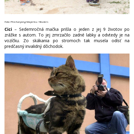
Foto: Phichaiyong Mayerku / Reuters
Cici
– Sedemročná mačka prišla o jeden z jej 9 životov po
zrážke s autom. To jej zmrzačilo zadné labky a odvtedy je na
vozíčku. Zo skákania po stromoch tak musela odísť na
predčasný invalidný dôchodok.