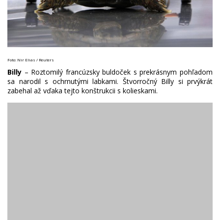
Foto: Nir Elias / Reuters
Billy
– Roztomilý francúzsky buldoček s prekrásnym pohľadom
sa narodil s ochrnutými labkami. Štvorročný Billy si prvýkrát
zabehal až vďaka tejto konštrukcii s kolieskami.