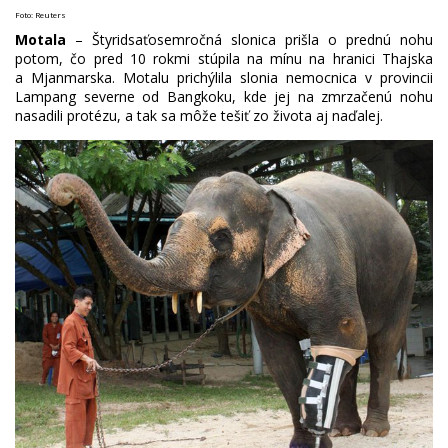
Foto: Reuters
Motala
– Štyridsaťosemročná slonica prišla o prednú nohu
potom, čo pred 10 rokmi stúpila na mínu na hranici Thajska
a Mjanmarska. Motalu prichýlila slonia nemocnica v provincii
Lampang severne od Bangkoku, kde jej na zmrzačenú nohu
nasadili protézu, a tak sa môže tešiť zo života aj naďalej.