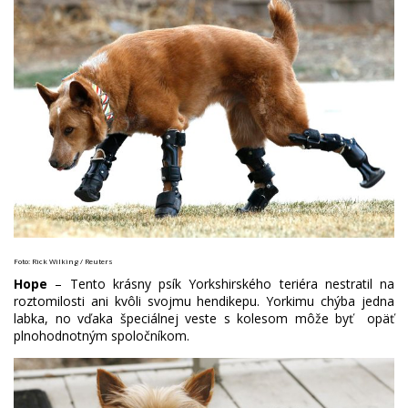
Foto: Rick Wilking / Reuters
Hope
– Tento krásny psík Yorkshirského teriéra nestratil na
roztomilosti ani kvôli svojmu hendikepu. Yorkimu chýba jedna
labka, no vďaka špeciálnej veste s kolesom môže byť opäť
plnohodnotným spoločníkom.