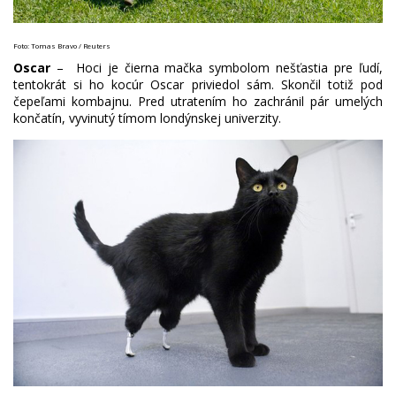
Foto: Tomas Bravo / Reuters
Oscar
– Hoci je čierna mačka symbolom nešťastia pre ľudí,
tentokrát si ho kocúr Oscar priviedol sám. Skončil totiž pod
čepeľami kombajnu. Pred utratením ho zachránil pár umelých
končatín, vyvinutý tímom londýnskej univerzity.