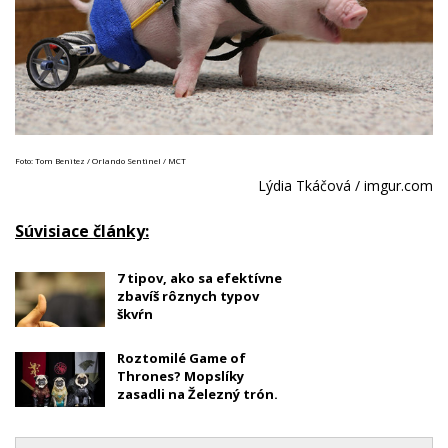
Foto: Tom Benitez / Orlando Sentinel / MCT
Lýdia Tkáčová / imgur.com
Súvisiace články:
7 tipov, ako sa efektívne
zbavíš rôznych typov
škvŕn
Roztomilé Game of
Thrones? Mopslíky
zasadli na Železný trón.