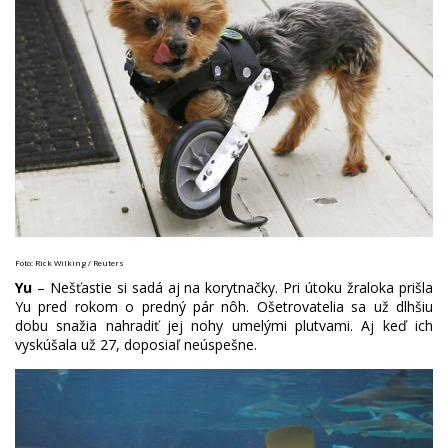
Foto: Rick Wilking / Reuters
Yu
– Nešťastie si sadá aj na korytnačky. Pri útoku žraloka prišla
Yu pred rokom o predný pár nôh. Ošetrovatelia sa už dlhšiu
dobu snažia nahradiť jej nohy umelými plutvami. Aj keď ich
vyskúšala už 27, doposiaľ neúspešne.