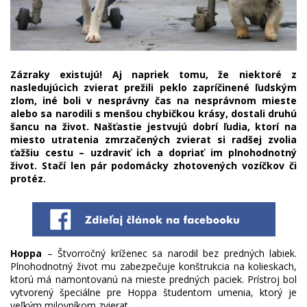
Zázraky existujú! Aj napriek tomu, že niektoré z
nasledujúcich zvierat prežili peklo zapríčinené ľudským
zlom, iné boli v nesprávny čas na nesprávnom mieste
alebo sa narodili s menšou chybičkou krásy, dostali druhú
šancu na život. Našťastie jestvujú dobrí ľudia, ktorí na
miesto utratenia zmrzačených zvierat si radšej zvolia
ťažšiu cestu – uzdraviť ich a dopriať im plnohodnotný
život. Stačí len pár podomácky zhotovených vozíčkov či
protéz.
Hoppa
– Štvorročný kríženec sa narodil bez predných labiek.
Plnohodnotný život mu zabezpečuje konštrukcia na kolieskach,
ktorú má namontovanú na mieste predných paciek. Prístroj bol
vytvorený špeciálne pre Hoppa študentom umenia, ktorý je
veľkým milovníkom zvierat.