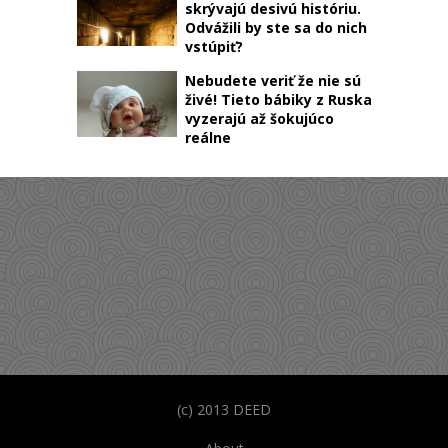
skrývajú desivú históriu.
Odvážili by ste sa do nich
vstúpiť?
Nebudete veriť že nie sú
živé! Tieto bábiky z Ruska
vyzerajú až šokujúco
reálne
(c) 2013 DEED