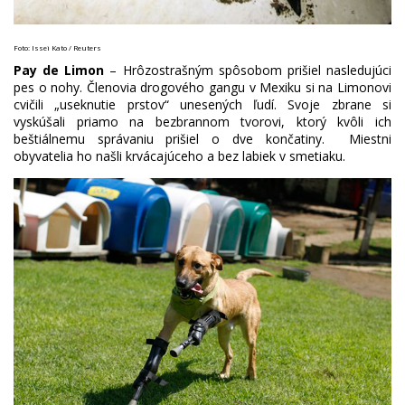
Foto: Issei Kato / Reuters
Pay de Limon
– Hrôzostrašným spôsobom prišiel nasledujúci
pes o nohy. Členovia drogového gangu v Mexiku si na Limonovi
cvičili „useknutie prstov“ unesených ľudí. Svoje zbrane si
vyskúšali priamo na bezbrannom tvorovi, ktorý kvôli ich
beštiálnemu správaniu prišiel o dve končatiny. Miestni
obyvatelia ho našli krvácajúceho a bez labiek v smetiaku.