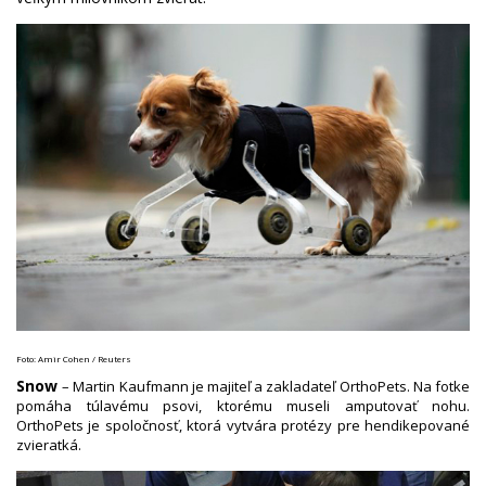
Foto: Amir Cohen / Reuters
Snow
– Martin Kaufmann je majiteľ a zakladateľ OrthoPets. Na fotke
pomáha túlavému psovi, ktorému museli amputovať nohu.
OrthoPets je spoločnosť, ktorá vytvára protézy pre hendikepované
zvieratká.