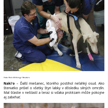
Foto: Rick Wilking / Reuters
Naki'o
– Ďalší miešanec, ktorého postihol neľahký osud. Ako
šteniatko prišiel o všetky štyri labky v dôsledku silných omrzlín.
Mal šťastie v nešťastí a teraz si vďaka protézam môže pokojne
aj zabehať.