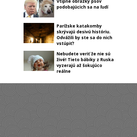
Vtipné obrázky psov
podobajúcich sa na ľudí
Parížske katakomby
skrývajú desivú históriu.
Odvážili by ste sa do nich
vstúpiť?
Nebudete veriť že nie sú
živé! Tieto bábiky z Ruska
vyzerajú až šokujúco
reálne