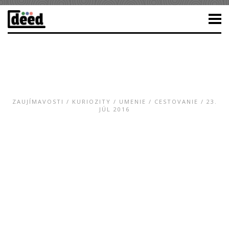
ZAUJÍMAVOSTI
/
KURIOZITY
/
UMENIE
/
CESTOVANIE
/ 23.
JÚL 2016