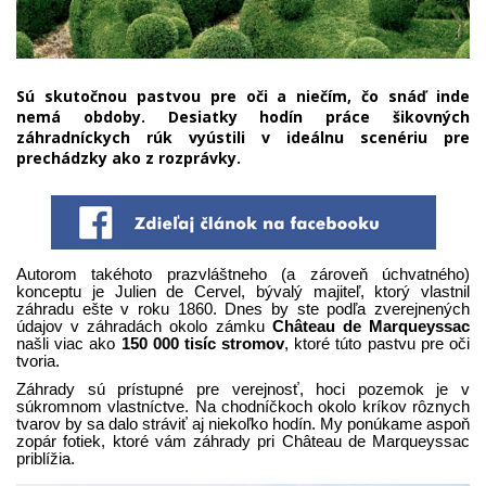
Sú skutočnou pastvou pre oči a niečím, čo snáď inde
nemá obdoby. Desiatky hodín práce šikovných
záhradníckych rúk vyústili v ideálnu scenériu pre
prechádzky ako z rozprávky.
Autorom takéhoto prazvláštneho (a zároveň úchvatného)
konceptu je Julien de Cervel, bývalý majiteľ, ktorý vlastnil
záhradu ešte v roku 1860. Dnes by ste podľa zverejnených
údajov v záhradách okolo zámku
Château de Marqueyssac
našli viac ako
150 000 tisíc stromov
, ktoré túto pastvu pre oči
tvoria.
Záhrady sú prístupné pre verejnosť, hoci pozemok je v
súkromnom vlastníctve. Na chodníčkoch okolo kríkov rôznych
tvarov by sa dalo stráviť aj niekoľko hodín. My ponúkame aspoň
zopár fotiek, ktoré vám záhrady pri Château de Marqueyssac
priblížia.