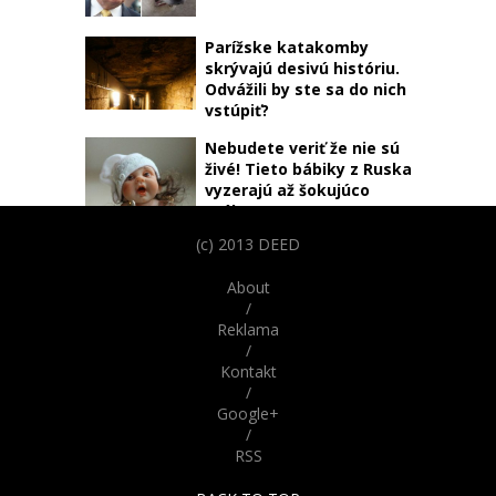
Parížske katakomby
skrývajú desivú históriu.
Odvážili by ste sa do nich
vstúpiť?
Nebudete veriť že nie sú
živé! Tieto bábiky z Ruska
vyzerajú až šokujúco
reálne
(c) 2013 DEED
About
/
Reklama
/
Kontakt
/
Google+
/
RSS