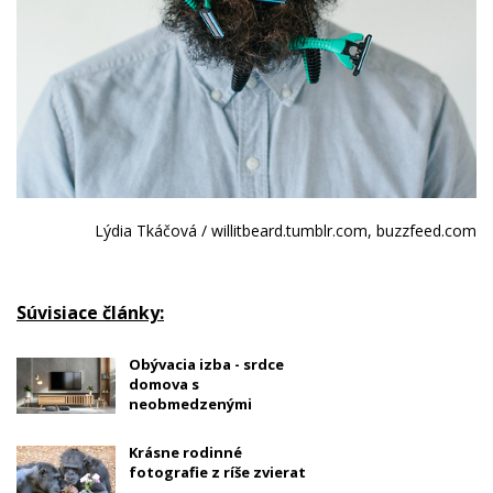
Lýdia Tkáčová / willitbeard.tumblr.com, buzzfeed.com
Súvisiace články:
Obývacia izba - srdce
domova s
neobmedzenými
možnosťami
Krásne rodinné
fotografie z ríše zvierat