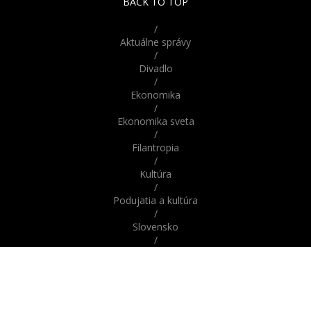
BACK TO TOP
/
Aktuálne správy
/
Divadlo
/
Ekonomika
/
Ekonomika sveta
/
Filantropia
/
Kultúra
/
Podujatia a kultúra
/
Slovensko
/
Správy
/
Správy z domova / zo Slovenska
/
Správy zo sveta / zahraničia