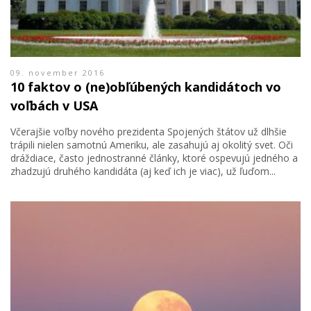
09. november 2016
10 faktov o (ne)obľúbených kandidátoch vo
voľbách v USA
Včerajšie voľby nového prezidenta Spojených štátov už dlhšie
trápili nielen samotnú Ameriku, ale zasahujú aj okolitý svet. Oči
dráždiace, často jednostranné články, ktoré ospevujú jedného a
zhadzujú druhého kandidáta (aj keď ich je viac), už ľuďom...