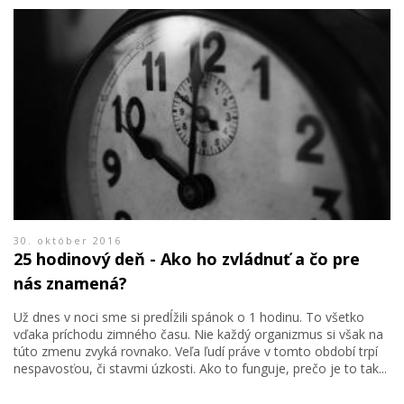
30. október 2016
25 hodinový deň - Ako ho zvládnuť a čo pre
nás znamená?
Už dnes v noci sme si predĺžili spánok o 1 hodinu. To všetko
vďaka príchodu zimného času. Nie každý organizmus si však na
túto zmenu zvyká rovnako. Veľa ľudí práve v tomto období trpí
nespavosťou, či stavmi úzkosti. Ako to funguje, prečo je to tak...