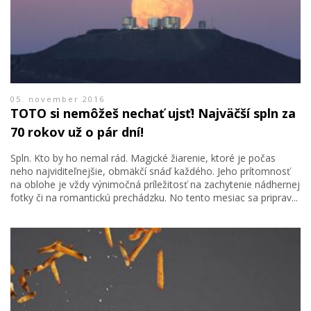
05. november 2016
TOTO si nemôžeš nechať ujsť! Najväčší spln za
70 rokov už o pár dní!
Spln. Kto by ho nemal rád. Magické žiarenie, ktoré je počas
neho najviditeľnejšie, obmäkčí snáď každého. Jeho prítomnosť
na oblohe je vždy výnimočná príležitosť na zachytenie nádhernej
fotky či na romantickú prechádzku. No tento mesiac sa priprav...