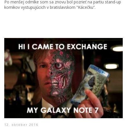
Po menšej odmlke som sa znovu bol pozrieť na partiu stand-up
komikov vystupujúcich v bratislavskom “Kácečku”.
12. október 2016