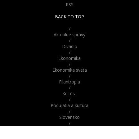
RSS
BACK TO TOP
1
2
3
4
...
17
/
Aktuálne správy
/
Divadlo
/
Ekonomika
/
Ekonomika sveta
/
Filantropia
/
Kultúra
/
Podujatia a kultúra
/
Slovensko
/
Správy
/