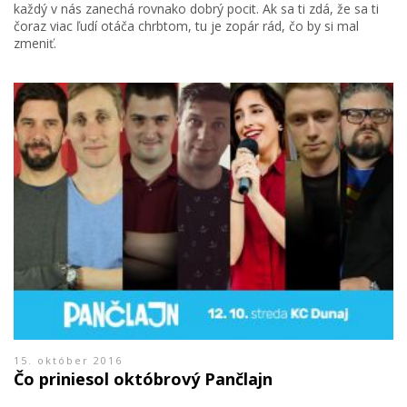
každý v nás zanechá rovnako dobrý pocit. Ak sa ti zdá, že sa ti
čoraz viac ľudí otáča chrbtom, tu je zopár rád, čo by si mal
zmeniť.
15. október 2016
Čo priniesol októbrový Pančlajn