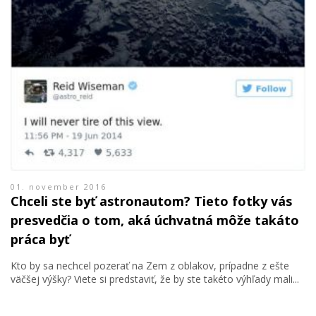
01. november 2016
Chceli ste byť astronautom? Tieto fotky vás
presvedčia o tom, aká úchvatná môže takáto
práca byť
Kto by sa nechcel pozerať na Zem z oblakov, prípadne z ešte
väčšej výšky? Viete si predstaviť, že by ste takéto výhľady mali...