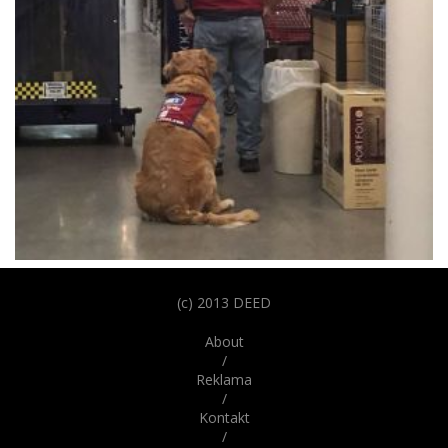
09. december 2016
Veterán, ktorý potreboval asistenčného psa,
(c) 2013 DEED
sa nemohol zamestnať. Príbeh má pre oboch
About
šťastný koniec
/
Reklama
Život prináša situácie, ktoré nás nútia smiať sa aj plakať.
/
Najkrajšie sú však také, ktoré majú šťastný koniec. Jeden...
Kontakt
/