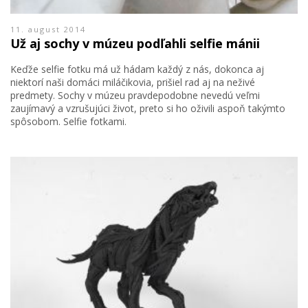
11. august 2014
Už aj sochy v múzeu podľahli selfie mánii
Keďže selfie fotku má už hádam každý z nás, dokonca aj
niektorí naši domáci miláčikovia, prišiel rad aj na neživé
predmety. Sochy v múzeu pravdepodobne nevedú veľmi
zaujímavý a vzrušujúci život, preto si ho oživili aspoň takýmto
spôsobom. Selfie fotkami.