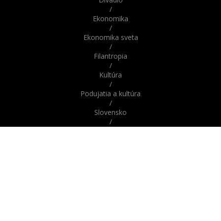
/
Ekonomika
/
Ekonomika sveta
/
Filantropia
/
Kultúra
/
Podujatia a kultúra
/
Slovensko
/
Správy
/
Správy z domova / zo Slovenska
/
Správy zo sveta / zahraničia
/
Svet
/
Šport
/