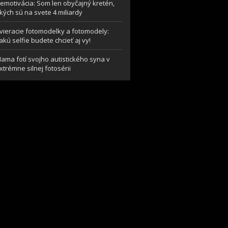
emotivácia: Som len obyčajný kretén,
kých sú na svete 4 miliardy
vieracie fotomodelky a fotomodely:
akú selfie budete chcieť aj vy!
ama fotí svojho autistického syna v
xtrémne silnej fotosérii