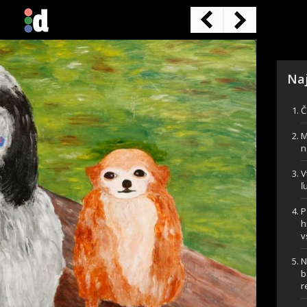
Naj
Č
M
n
V
ľ
P
h
v
N
b
r