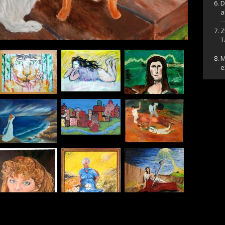
D
a
Z
T
M
e