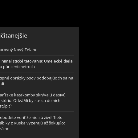
čítanejšie
arovný Nový Zéland
inimalistické tetovania: Umelecké diela
a pár centimetroch
tipné obrázky psov podobajúcich sa na
udí
arížske katakomby skrývajú desivú
istóriu. Odvážili by ste sa do nich
stúpiť?
ebudete veriť že nie sú živé! Tieto
ábiky z Ruska vyzerajú až šokujúco
eálne