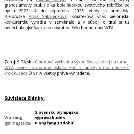
grandslamový titul. Poľka bola líderkou svetového rebríčka od
apríla 2022 až do septembra 2023, vtedy ju predstihla
Bieloruska
Arina Sabalenková
. Swiateková však bieloruskú
konkurentku vyradila v semifinále a v súboji o titul si už
nenechala ujsť šancu na návrat na čelo hodnotenia WTA.
Zdroj: SITA.sk -
Cibulková vychválila výkon Swiatekovej na turnaji
WTA, skvelú formu preniesla na kurt a súperky s ňou neudržali
krok (video)
© SITA Všetky práva vyhradené.
Súvisiace články:
Slovenskú olympijskú
Warning
:
výpravu bude v
getimagesize(https://cdn.webnoviny.sk/sites/34/2017/11/img_4594
Pjongčangu zdobiť
čičmiansky vzor, no v
676x451.jpg):
sériovej kolekcii