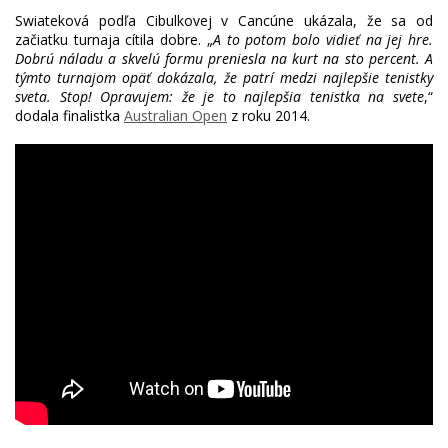
Swiateková podľa Cibulkovej v Cancúne ukázala, že sa od
začiatku turnaja cítila dobre. „
A to potom bolo vidieť na jej hre.
Dobrú náladu a skvelú formu preniesla na kurt na sto percent. A
týmto turnajom opäť dokázala, že patrí medzi najlepšie tenistky
sveta. Stop! Opravujem: že je to najlepšia tenistka na svete
,“
dodala finalistka
Australian Open
z roku 2014.