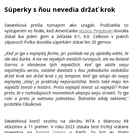
Súperky s ňou nevedia držať krok
Swiateková prešla turnajom ako uragán. Podčiarkla to
vystúpením vo finále, keď Američanke
Jessice Pegulovej
dovolila
získať iba jeden gem a zvíťazila 6:1, 6:0. Celkovo v piatich
zápasoch Poľka dovolila súperkám získať len 20 gemov.
„
Keď je Iga v najlepšej forme, pri pohľade na jej výsledky vidíte, že
ide ako búrka. A nie na nejakých menších turnajoch, ale na Roland
Garros a všeobecne tých najväčších. Keď Iga ukáže svoju
najsilnejšiu verziu, ostatné dievčatá s ňou jednoducho nedokážu
držať krok ani držať krok s jej tempom. Keď Iga vstúpi do svojej
najlepšej ‚zóny', je prakticky neporaziteľná. Niečo také majú len
najväčší tenisti v histórii. Prečo najlepší tenisti sú najlepší? Práve
preto, že v rozhodujúcich momentoch ukazujú svoju úroveň. To Iga
robí a preto je svetovou jednotkou. Štatistika nikdy neklame
,“
Swiateková končí sezónu na okruhu WTA s bilanciou 68
víťazstiev a 11 prehier. V roku 2023 získala šesť trofejí vrátane
prvenstva na
Roland Garros
v Paríži, čo bol jej štvrtý