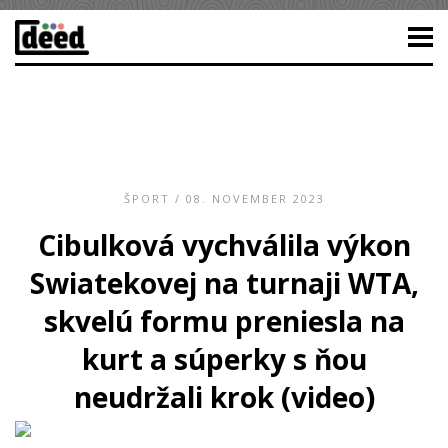
ŠPORT
/ 08. NOVEMBER 2023
Cibulková vychválila výkon
Swiatekovej na turnaji WTA,
skvelú formu preniesla na
kurt a súperky s ňou
neudržali krok (video)