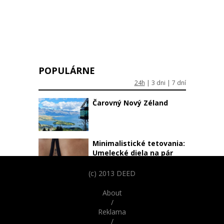
POPULÁRNE
24h
|
3 dni
|
7 dní
Čarovný Nový Zéland
Minimalistické tetovania:
Umelecké diela na pár
centimetroch
(c) 2013 DEED
Vtipné obrázky psov
About
podobajúcich sa na ľudí
/
Reklama
/