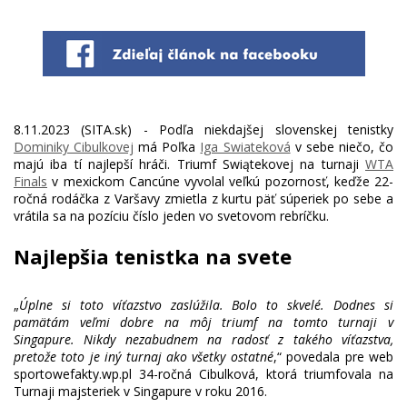
8.11.2023 (SITA.sk) - Podľa niekdajšej slovenskej tenistky
Dominiky Cibulkovej
má Poľka
Iga Swiateková
v sebe niečo, čo
majú iba tí najlepší hráči. Triumf Swiątekovej na turnaji
WTA
Finals
v mexickom Cancúne vyvolal veľkú pozornosť, keďže 22-
ročná rodáčka z Varšavy zmietla z kurtu päť súperiek po sebe a
Najlepšia tenistka na svete
„
Úplne si toto víťazstvo zaslúžila. Bolo to skvelé. Dodnes si
pamätám veľmi dobre na môj triumf na tomto turnaji v
Singapure. Nikdy nezabudnem na radosť z takého víťazstva,
pretože toto je iný turnaj ako všetky ostatné
,“ povedala pre web
sportowefakty.wp.pl 34-ročná Cibulková, ktorá triumfovala na
Turnaji majsteriek v Singapure v roku 2016.