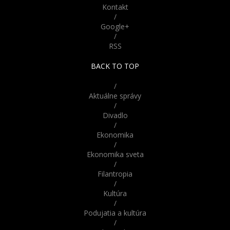
Parížske katakomby
Kontakt
skrývajú desivú históriu.
/
Odvážili by ste sa do nich
Google+
vstúpiť?
/
RSS
Nebudete veriť že nie sú
živé! Tieto bábiky z Ruska
BACK TO TOP
vyzerajú až šokujúco
reálne
/
Aktuálne správy
/
Divadlo
/
Ekonomika
/
Ekonomika sveta
/
Filantropia
/
Kultúra
/
Podujatia a kultúra
/