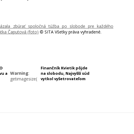
ázala zbúrať spoločná túžba po slobode pre každého
entka Čaputová (foto)
© SITA Všetky práva vyhradené.
NO
Finančník Kvietik pôjde
Warning
:
vu a
na slobodu, Najvyšší súd
/sites/34/2022/09/bp_5310-
getimagesize(https://cdn.webnoviny.sk/sites/34/2022/06/gettyi
vytkol vyšetrovateľom
protiprávny postup
698689964-
676x330.jpg):
failed to open
stream: HTTP
request
failed!
HTTP/1.1 404
/www/clanoks.php
Not Found in
/data/web/virtuals/56831/virtual/www/clanoks.php