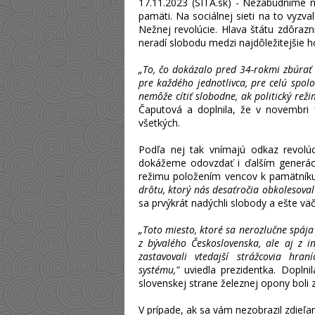
17.11.2023 (SITA.sk) - Nezabudnime n
pamäti. Na sociálnej sieti na to vyzva
Nežnej revolúcie. Hlava štátu zdôrazni
neradí slobodu medzi najdôležitejšie h
„To, čo dokázalo pred 34-rokmi zbúrať
pre každého jednotlivca, pre celú spolo
nemôže cítiť slobodne, ak politický rež
Čaputová a doplnila, že v novembri 
všetkých.
Podľa nej tak vnímajú odkaz revolúcie
dokážeme odovzdať i ďalším generáci
režimu položením vencov k pamätník
drôtu, ktorý nás desaťročia obkolesova
sa prvýkrát nadýchli slobody a ešte väč
„Toto miesto, ktoré sa nerozlučne spája 
z bývalého Československa, ale aj z i
zastavovali vtedajší strážcovia hra
systému,"
uviedla prezidentka. Doplnil
slovenskej strane železnej opony boli z
V prípade, ak sa vám nezobrazil zdie