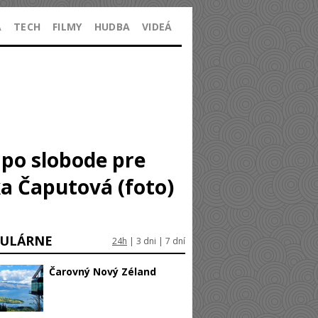
A
TECH
FILMY
HUDBA
VIDEÁ
 po slobode pre
ka Čaputová (foto)
ULÁRNE
24h
|
3 dni
|
7 dní
Čarovný Nový Zéland