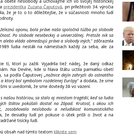
a obete neslobody a uchovajme ich vo svojej historickej
la
prezidentka
Zuzana Čaputová
, pri príležitosti 34. výročia
la, že je to o to dôležitejšie, že v súčasnosti mnoho ľudí
odnoty.
 železnú oponu, bola práve naša spoločná túžba po slobode
čnosť. Po slobode nesebeckej a univerzálnej. Pretože nik sa
im alebo vláda obmedzujú práva a slobody iných,"
zdôraznila
1989 ľudia nestáli na námestiach každý za seba, ale za
 tí, ktorí ju zažili. Vyjadrila tiež nádej, že daný odkaz
ám. Na Devíne, kde si hlava štátu uctila pamiatku obetí
u, sa podľa Čaputovej
„nožnice dejín zahryzli do ostnatého
l a ktorý bol symbolom rozdelenej Európy"
a dodala, že sme
šmi si uvedomili, že sme dovtedy žili vo väzení.
s našou históriou, sa stalo aj miestom tragédií, keď sa ľudia
ných štátov pokúšali dostať na Západ. Krutosť, s akou ich
níc, zosobňovala neslobodu a neľudskosť komunistického
a, že desiatky ľudí pri pokuse o útek prišli o život a na
adržané tisícky ľudí.
ľaný obsah nad týmto textom
kliknite sem