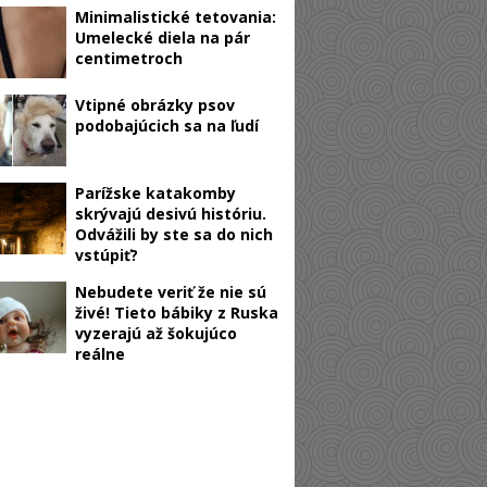
Minimalistické tetovania:
Umelecké diela na pár
centimetroch
Vtipné obrázky psov
podobajúcich sa na ľudí
Parížske katakomby
skrývajú desivú históriu.
Odvážili by ste sa do nich
vstúpiť?
Nebudete veriť že nie sú
živé! Tieto bábiky z Ruska
vyzerajú až šokujúco
reálne