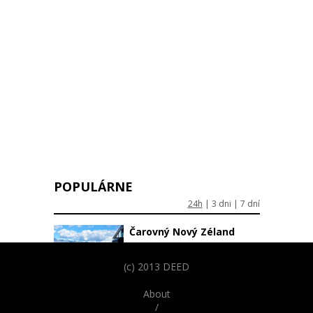
POPULÁRNE
24h
|
3 dni
|
7 dní
Čarovný Nový Zéland
(c) 2013 DEED
Minimalistické tetovania:
About
Umelecké diela na pár
/