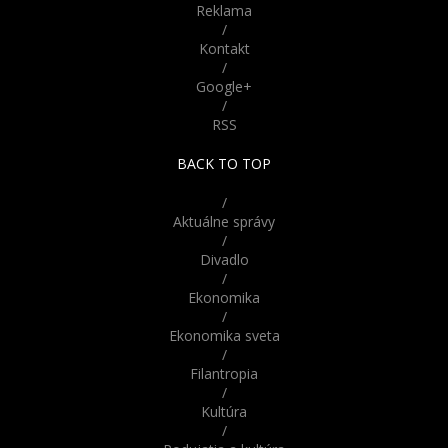
centimetroch
Reklama
/
Vtipné obrázky psov
Kontakt
podobajúcich sa na ľudí
/
Google+
/
RSS
Parížske katakomby
skrývajú desivú históriu.
BACK TO TOP
Odvážili by ste sa do nich
vstúpiť?
/
Nebudete veriť že nie sú
Aktuálne správy
živé! Tieto bábiky z Ruska
/
vyzerajú až šokujúco
Divadlo
reálne
/
Ekonomika
/
Ekonomika sveta
/
Filantropia
/
Kultúra
/