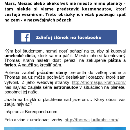
Mars, Mesiac alebo akékoľvek iné miesto mimo planéty -
tam niekde si vieme predstaviť kozmonautov, ktorí
cestujú vesmírom. Tieto obrázky ich však posúvajú späť
na zem - v nezvyčajných pózach.
Kým bol študentom, nemal dosť peňazí na to, aby si kupoval
umelecké diela
, ktoré sa mu páčili. Miesto toho si talentovaný
Thomas Krahn našetril dosť peňazí na zakúpenie
plátna
a
farieb
. A naučil sa kresliť sám.
Potreba zaplniť
prázdne steny
prerástla do veľkej vášne a
Thomas sa už môže pochváliť desiatkami obrazov, ktoré sám
http://thomasjuulkrahn.com/
vytvoril. Z jeho webovej stránky
nás najviac zaujala séria
astronautov
v situáciách na planéte,
podobnej tej našej.
Jazda na bicykli či plachtenie nad jazerom… Ktorý obraz vás
zaujal najviac?
Inšpirácia: Boredpanda.com
http://thomasjuulkrahn.com/
Foto a viac z umelcovej tvorby: