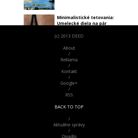
Minimalistické tetovania:
Umelecké diela na pár
centimetroch
(c) 2013 DEED
Vtipné obrázky psov
About
podobajúcich sa na ľudí
/
Reklama
/
Parížske katakomby
Kontakt
skrývajú desivú históriu.
/
Odvážili by ste sa do nich
Google+
vstúpiť?
/
RSS
Nebudete veriť že nie sú
živé! Tieto bábiky z Ruska
BACK TO TOP
vyzerajú až šokujúco
reálne
/
Aktuálne správy
/
Divadlo