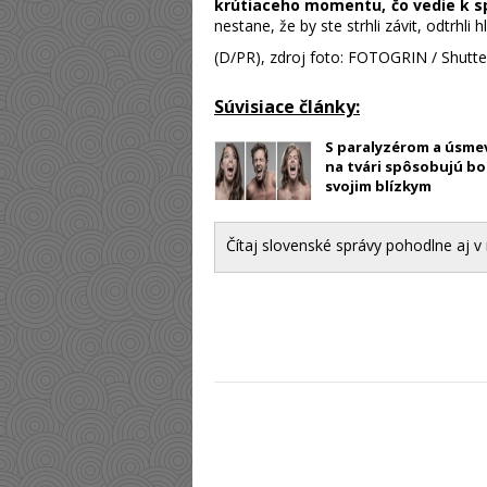
krútiaceho momentu, čo vedie k 
nestane, že by ste strhli závit, odtrhli h
(D/PR), zdroj foto: FOTOGRIN / Shutt
Súvisiace články:
S paralyzérom a úsm
na tvári spôsobujú bo
svojim blízkym
Čítaj slovenské správy pohodlne aj v 