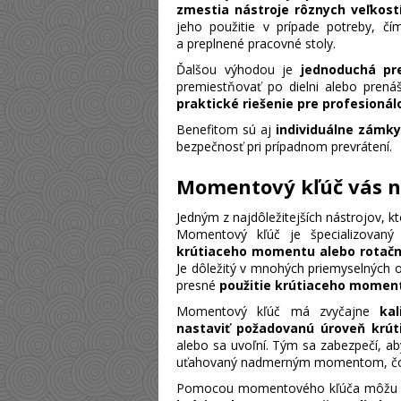
zmestia nástroje rôznych veľkost
jeho použitie v prípade potreby, čí
a preplnené pracovné stoly.
Ďalšou výhodou je
jednoduchá pr
premiestňovať po dielni alebo prená
praktické riešenie pre profesionál
Benefitom sú aj
individuálne zámky
bezpečnosť pri prípadnom prevrátení.
Momentový kľúč vás 
Jedným z najdôležitejších nástrojov, k
Momentový kľúč je špecializovan
krútiaceho momentu alebo rotačne
Je dôležitý v mnohých priemyselných o
presné
použitie krútiaceho momen
Momentový kľúč má zvyčajne
ka
nastaviť požadovanú úroveň krú
alebo sa uvoľní. Tým sa zabezpečí, ab
uťahovaný nadmerným momentom, čo 
Pomocou momentového kľúča môžu pr