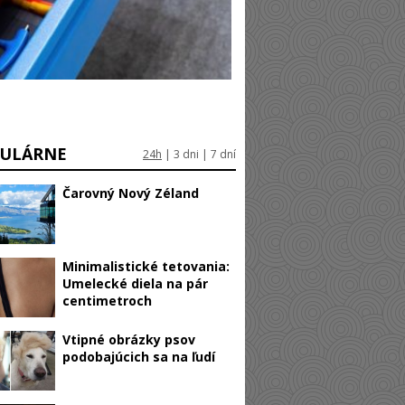
ULÁRNE
24h
|
3 dni
|
7 dní
Čarovný Nový Zéland
Minimalistické tetovania:
Umelecké diela na pár
centimetroch
Vtipné obrázky psov
podobajúcich sa na ľudí