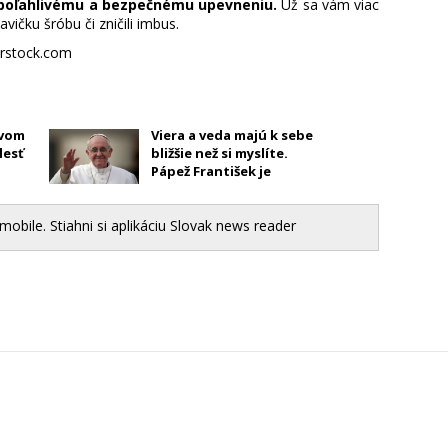
spoľahlivému a bezpečnému upevneniu.
Už sa vám viac
lavičku šróbu či zničili imbus.
erstock.com
evom
Viera a veda majú k sebe
lesť
bližšie než si myslíte.
Pápež František je
dôkazom
mobile. Stiahni si aplikáciu Slovak news reader