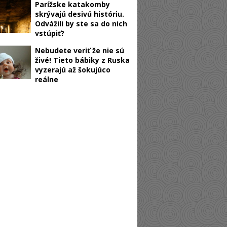
Parížske katakomby
skrývajú desivú históriu.
Odvážili by ste sa do nich
vstúpiť?
Nebudete veriť že nie sú
živé! Tieto bábiky z Ruska
vyzerajú až šokujúco
reálne