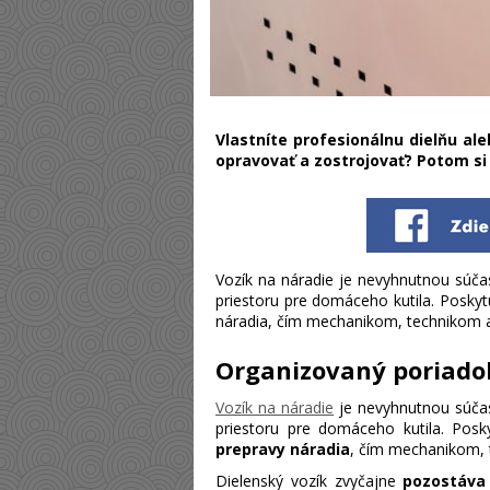
Vlastníte profesionálnu dielňu al
opravovať a zostrojovať? Potom si
Vozík na náradie je nevyhnutnou súčas
priestoru pre domáceho kutila. Posky
náradia, čím mechanikom, technikom a
Organizovaný poriado
Vozík na náradie
je nevyhnutnou súčas
priestoru pre domáceho kutila. Pos
prepravy náradia
, čím mechanikom, 
Dielenský vozík zvyčajne
pozostáva 