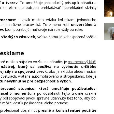
í a tvarov
. To umožňuje jednoduchý prístup k náradiu a
m sa eliminuje potreba prehľadávať neprehľadné skrinky
enosnosť
- vozík možno vďaka kolieskam jednoducho
šať na rôzne pracoviská. To z neho robí
univerzálne a
ov
, ktorí potrebujú mať svoje náradie vždy po ruke.
 všetkých zásuviek
, vďaka čomu je zabezpečená vyššia
nesklame
toré možno nájsť vo vozíku na náradie, je
momentový kľúč
.
ý
nástroj, ktorý sa používa na vyvinutie určitého
j sily na spojovací prvok
, ako je skrutka alebo matica.
dvetviach, vrátane automobilového a strojárskeho, kde je
tu nevyhnutné pre bezpečnosť a výkon.
librovanú stupnicu, ktorá umožňuje používateľovi
tiaceho momentu
a po dosiahnutí tejto úrovne cvakne
y bol spojovací prvok správne utiahnutý bez toho, aby bol
môže viesť k poškodeniu alebo poruche.
ofesionáli dosiahnuť
presné a konzistentné použitie